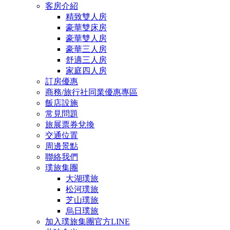
客房介紹
精致雙人房
豪華雙床房
豪華雙人房
豪華三人房
舒適三人房
家庭四人房
訂房優惠
商務/旅行社同業優惠專區
飯店設施
常見問題
旅展票券兌換
交通位置
周邊景點
聯絡我們
璞旅集團
大湖璞旅
松河璞旅
芝山璞旅
烏日璞旅
加入璞旅集團官方LINE