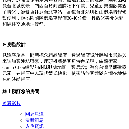
覽台北城夜景、南西百貨商圈購物下午茶、兒童新樂園歡笑親
子時光，從飯店往返台北車站、高鐵台北站與松山機場時程短
暫便利，距桃園國際機場車程僅30-40分鐘，具觀光美食休閒
和絕佳交通地理優勢。
➤ 房型設計
見潭璞旅是一間新概念精品飯店，透過飯店設計將城市景點與
來訪旅客連結聯繫，床頭板牆是客房特色呈現，由藝術家
Quinn Chou繪製的趣味動物地圖，客房設計融合台灣早期建築
元素，在飯店中以現代型式轉化，使來訪旅客體驗台灣在地特
色的時尚飯店。
線上預訂您的房間
關
觀看影片
閉
關於見潭
最新消息
入住資訊