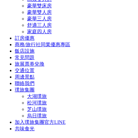
豪華雙床房
豪華雙人房
豪華三人房
舒適三人房
家庭四人房
訂房優惠
商務/旅行社同業優惠專區
飯店設施
常見問題
旅展票券兌換
交通位置
周邊景點
聯絡我們
璞旅集團
大湖璞旅
松河璞旅
芝山璞旅
烏日璞旅
加入璞旅集團官方LINE
共味食光