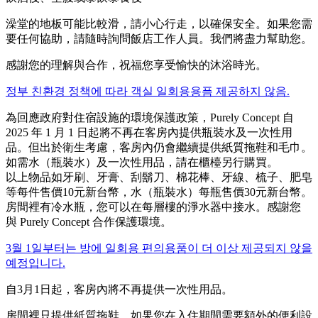
澡堂的地板可能比較滑，請小心行走，以確保安全。如果您需
要任何協助，請隨時詢問飯店工作人員。我們將盡力幫助您。
感謝您的理解與合作，祝福您享受愉快的沐浴時光。
정부 친환경 정책에 따라 객실 일회용용픔 제공하지 않음.
為回應政府對住宿設施的環境保護政策，Purely Concept 自
2025 年 1 月 1 日起將不再在客房內提供瓶裝水及一次性用
品。但出於衛生考慮，客房內仍會繼續提供紙質拖鞋和毛巾。
如需水（瓶裝水）及一次性用品，請在櫃檯另行購買。
以上物品如牙刷、牙膏、刮鬍刀、棉花棒、牙線、梳子、肥皂
等每件售價10元新台幣，水（瓶裝水）每瓶售價30元新台幣。
房間裡有冷水瓶，您可以在每層樓的淨水器中接水。
感謝您
與 Purely Concept 合作保護環境。
3월 1일부터는 방에 일회용 편의용품이 더 이상 제공되지 않을
예정입니다.
自3月1日起，客房內將不再提供一次性用品。
房間裡只提供紙質拖鞋。如果您在入住期間需要額外的便利設