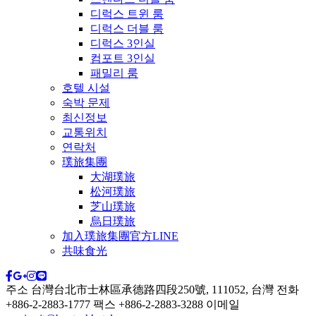
디럭스 트윈 룸
디럭스 더블 룸
디럭스 3인실
컴포트 3인실
패밀리 룸
호텔 시설
숙박 문제
최신정보
교통위치
연락처
璞旅集團
大湖璞旅
松河璞旅
芝山璞旅
烏日璞旅
加入璞旅集團官方LINE
共味食光
주소
台灣台北市士林區承德路四段250號, 111052, 台灣
전화
+886-2-2883-1777
팩스
+886-2-2883-3288
이메일