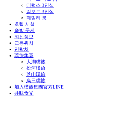
디럭스 3인실
컴포트 3인실
패밀리 룸
호텔 시설
숙박 문제
최신정보
교통위치
연락처
璞旅集團
大湖璞旅
松河璞旅
芝山璞旅
烏日璞旅
加入璞旅集團官方LINE
共味食光