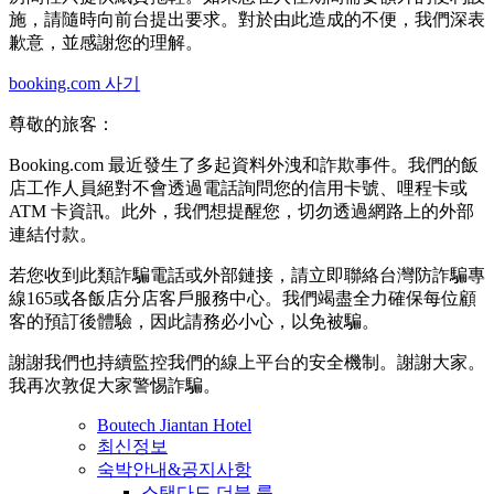
施，請隨時向前台提出要求。對於由此造成的不便，我們深表
歉意，並感謝您的理解。
booking.com 사기
尊敬的旅客：
Booking.com 最近發生了多起資料外洩和詐欺事件。我們的飯
店工作人員絕對不會透過電話詢問您的信用卡號、哩程卡或
ATM 卡資訊。此外，我們想提醒您，切勿透過網路上的外部
連結付款。
若您收到此類詐騙電話或外部鏈接，請立即聯絡台灣防詐騙專
線165或各飯店分店客戶服務中心。我們竭盡全力確保每位顧
客的預訂後體驗，因此請務必小心，以免被騙。
謝謝我們也持續監控我們的線上平台的安全機制。謝謝大家。
我再次敦促大家警惕詐騙。
Boutech Jiantan Hotel
최신정보
숙박안내&공지사항
스탠다드 더블 룸