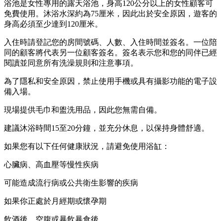
浴池是女性專用的露天浴池，身高120公分以上的女性顧客可
免費使用。沐浴水深約為75厘米，因此出於安全原因，遊客的
身高必須至少達到120厘米。
入住時請登記您的房間號碼、人數、入住時間並簽名。一位陪
同的顧客將代表另一位顧客簽名。簽名表示您和您的同伴已經
閱讀並同意所有洗澡規則和注意事項。
為了隱私和安全原因，禁止使用手機或具有攝影功能的電子設
備入場。
現場提供毛巾和盥洗用品，因此您無需自備。
建議沐浴時間15至20分鐘，並充分休息，以保持身體舒適。
如果您有以下任何健康狀況，請避免使用浴缸：
心臟病、高血壓等慢性疾病
可能造成流行病或公共衛生影響的疾病
如果你正處於月經期或懷孕期
飲酒後、空腹或暴飲暴食後