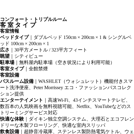
コンフォート・トリプルルーム
客室タイプ
客室情報
ベッドタイプ
｜ダブルベッド 150cm × 200cm × 1 & シングルベ
ッド 100cm × 200cm × 1
広さ
｜30平方メートル / 323平方フィート
眺望
｜シティビュー
駐車場
｜無料屋内駐車場（空き状況により利用可能）
客室タイプ
｜全館禁煙
客室設備
バスルーム設備
｜WASHLET（ウォシュレット）機能付きスマ
ート洗浄便座、Peter Morrissey エコ・ファッションバスコレク
ション提供
エンターテイメント
｜高速Wi-Fi、43インチスマートテレビ、
数百本の人気映画を無料視聴可能、Netflix、YouTubeなどのス
トリーミングサービス対応
快適な体験
｜ダイキン独立空調システム、大理石とエコフレン
ドリーな木製フローリング、快適な室内スリッパ
飲食設備
｜超静音冷蔵庫、ステンレス製防熱電気ケトル、ウェ