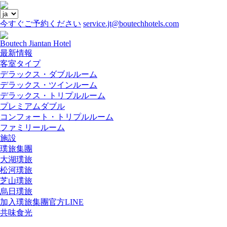
メ
今すぐご予約ください
service.jt@boutechhotels.com
ニ
Close
ュ
menu
Boutech Jiantan Hotel
ー
最新情報
客室タイプ
デラックス・ダブルルーム
デラックス・ツインルーム
デラックス・トリプルルーム
プレミアムダブル
コンフォート・トリプルルーム
ファミリールーム
施設
璞旅集團
大湖璞旅
松河璞旅
芝山璞旅
烏日璞旅
加入璞旅集團官方LINE
共味食光