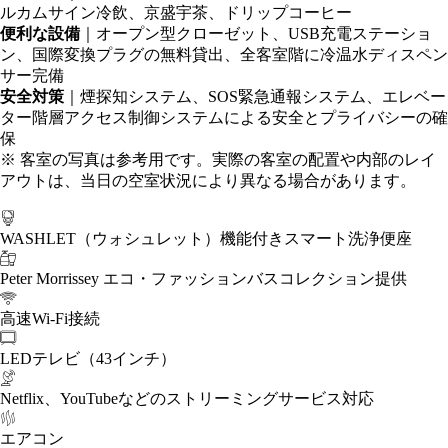
ルカムサイン冷飲、京盛宇茶、ドリップコーヒー
便利な設備
｜オープン型クローゼット、USB充電ステーショ
ン、国際変換プラグの無料貸出、全客室階に冷温水ディスペン
サー完備
安全対策
｜煙探知システム、SOS緊急通報システム、エレベー
ター階層アクセス制御システムによる安全とプライバシーの確
保
※ 客室の写真は参考用です。実際の客室の配置や内部のレイ
アウトは、当日の空室状況により異なる場合があります。
WASHLET（ウォシュレット）機能付きスマート洗浄便座
Peter Morrissey エコ・ファッションバスコレクション提供
高速Wi-Fi接続
LEDテレビ（43インチ）
Netflix、YouTubeなどのストリーミングサービス対応
エアコン