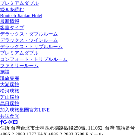
プレミアムダブル
続きを読む
Boutech Jiantan Hotel
最新情報
客室タイプ
デラックス・ダブルルーム
デラックス・ツインルーム
デラックス・トリプルルーム
プレミアムダブル
コンフォート・トリプルルーム
ファミリールーム
施設
璞旅集團
大湖璞旅
松河璞旅
芝山璞旅
烏日璞旅
加入璞旅集團官方LINE
共味食光
住所
台灣台北市士林區承德路四段250號, 111052, 台灣
電話番号
+886-2-2883-1777
FAX
+886-2-2883-3288
Eメール