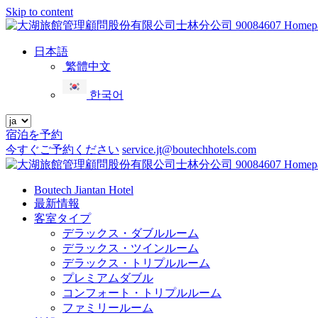
Skip to content
メ
ニ
日本語
ュ
繁體中文
ー
한국어
宿泊を予約
今すぐご予約ください
service.jt@boutechhotels.com
Close
menu
Boutech Jiantan Hotel
最新情報
客室タイプ
デラックス・ダブルルーム
デラックス・ツインルーム
デラックス・トリプルルーム
プレミアムダブル
コンフォート・トリプルルーム
ファミリールーム