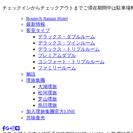
チェックインからチェックアウトまでご滞在期間中は駐車場
Boutech Jiantan Hotel
最新情報
客室タイプ
デラックス・ダブルルーム
デラックス・ツインルーム
デラックス・トリプルルーム
プレミアムダブル
コンフォート・トリプルルーム
ファミリールーム
施設
璞旅集團
大湖璞旅
松河璞旅
芝山璞旅
烏日璞旅
加入璞旅集團官方LINE
共味食光