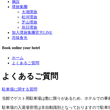
施設
璞旅集團
大湖璞旅
松河璞旅
芝山璞旅
烏日璞旅
加入璞旅集團官方LINE
共味食光
Book online your hotel
閉
ホーム
じ
よくあるご質問
る
よくあるご質問
駐車場に関する質問
当館でゲスト用駐車場は数に限りがあるため、ホテルでの事
駐車場の入退場管理は非自動識別となっておりますので駐車